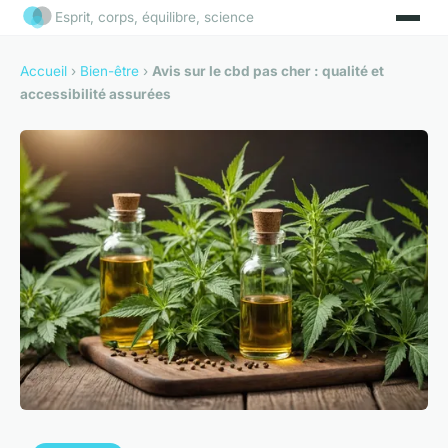
Esprit, corps, équilibre, science
Accueil
›
Bien-être
›
Avis sur le cbd pas cher : qualité et
accessibilité assurées