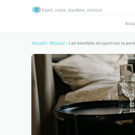
Esprit, corps, équilibre, science
Accu
Accueil
›
Minceur
›
Les bienfaits du sport sur la per