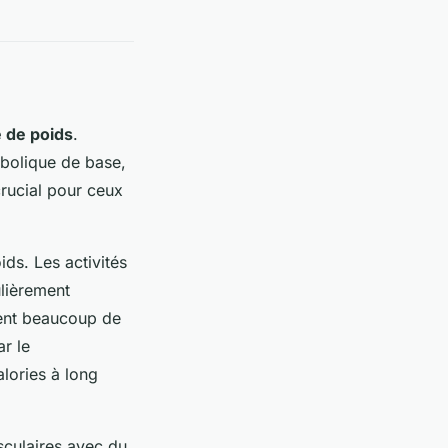
 de poids
.
abolique de base,
crucial pour ceux
ds. Les activités
ulièrement
lent beaucoup de
ar le
lories à long
sculaires avec du