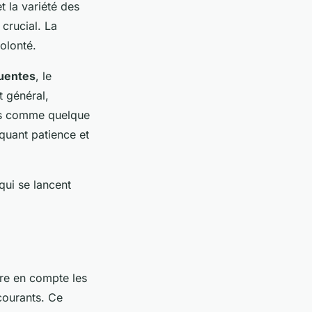
 la variété des
 crucial. La
olonté.
quentes
, le
t général,
ids comme quelque
quant patience et
ui se lancent
dre en compte les
 courants. Ce