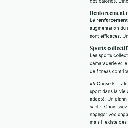
des calories. L’in
Renforcement 
Le
renforcement
augmentation du m
sont efficaces. Un
Sports collectif
Les sports collec
camaraderie et le
de fitness contri
## Conseils pratiq
sport dans la vie 
adapté. Un plannin
santé. Choisissez
négliger vos enga
mais il existe des