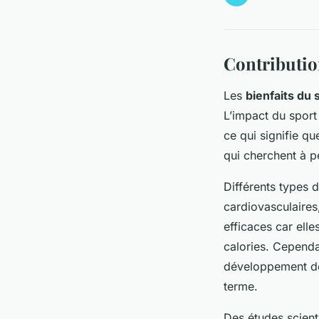
Contribution
Les
bienfaits du 
L’impact du sport
ce qui signifie q
qui cherchent à p
Différents types 
cardiovasculaires,
efficaces car ell
calories. Cependa
développement de
terme.
Des études scient