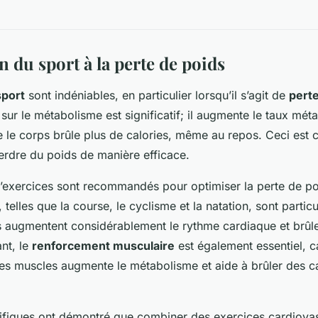
 du sport à la perte de poids
sport
sont indéniables, en particulier lorsqu’il s’agit de
perte
 sur le métabolisme est significatif; il augmente le taux mét
ue le corps brûle plus de calories, même au repos. Ceci est 
erdre du poids de manière efficace.
d’exercices sont recommandés pour optimiser la perte de poi
 telles que la course, le cyclisme et la natation, sont partic
es augmentent considérablement le rythme cardiaque et brû
nt, le
renforcement musculaire
est également essentiel, c
s muscles augmente le métabolisme et aide à brûler des ca
ifiques ont démontré que combiner des exercices cardiova