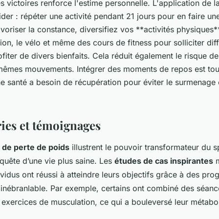
es victoires renforce l'estime personnelle. L'application de l
ider : répéter une activité pendant 21 jours pour en faire u
favoriser la constance, diversifiez vos **activités physiques*
tion, le vélo et même des cours de fitness pour solliciter di
fiter de divers bienfaits. Cela réduit également le risque d
 mêmes mouvements. Intégrer des moments de repos est tout 
 santé a besoin de récupération pour éviter le surmenage e
ries et témoignages
de perte de poids
illustrent le pouvoir transformateur du s
 quête d’une vie plus saine. Les
études de cas inspirantes
m
idus ont réussi à atteindre leurs objectifs grâce à des p
 inébranlable. Par exemple, certains ont combiné des séan
exercices de musculation, ce qui a bouleversé leur métabo