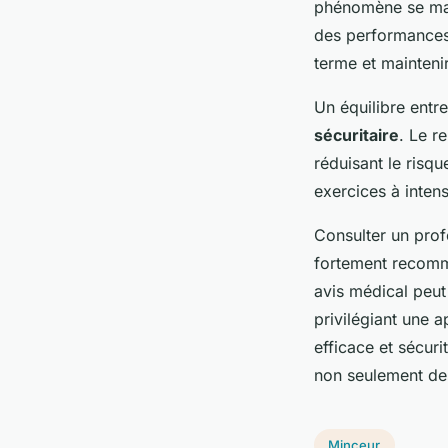
phénomène se mani
des performances.
terme et mainteni
Un équilibre entr
sécuritaire
. Le r
réduisant le risqu
exercices à inten
Consulter un prof
fortement recomma
avis médical peut
privilégiant une a
efficace et sécur
non seulement des
Minceur