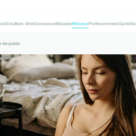
eil
Actu
Bien-être
Grossesse
Maladie
Minceur
Professionnels
Santé
Se
te de poids