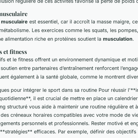
clusion régulière de ces activités favorise la perte de poids 
musculaire
 musculaire
est essentiel, car il accroît la masse maigre, ce
étabolisme. Les exercices comme les squats, les pompes, e
e alimentation riche en protéines soutient la
musculation
.
s et fitness
tifs et le fitness offrent un environnement dynamique et moti
 soutien entre partenaires d’entraînement renforcent l’enga
buent également à la santé globale, comme le montrent dive
ues pour intégrer le sport dans sa routine Pour réussir l'**
quotidienne**, il est crucial de mettre en place un calendrie
g structuré vous aide à maintenir une routine régulière et à
 des créneaux horaires compatibles avec votre mode de vie
gements personnels et professionnels. Rester motivé et eng
 **stratégies** efficaces. Par exemple, définir des objectifs 