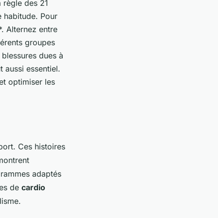
a règle des 21
ne habitude. Pour
*. Alternez entre
fférents groupes
e blessures dues à
aussi essentiel.
t optimiser les
port. Ces histoires
ontrent
rogrammes adaptés
ces de
cardio
lisme.