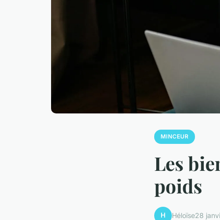
MINCEUR
Les bie
poids
H
Héloïse
28 janv